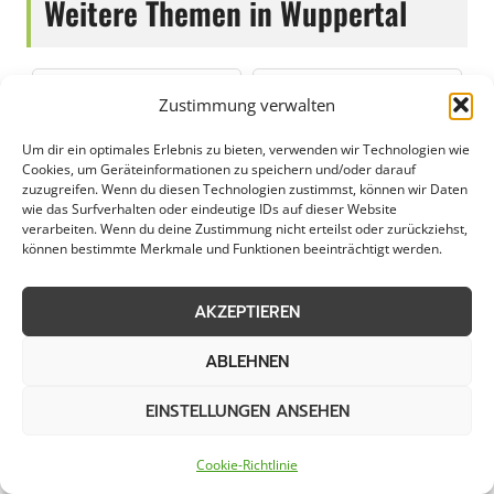
Weitere Themen in Wuppertal
Schneeräumung
Streudienst
Zustimmung verwalten
Um dir ein optimales Erlebnis zu bieten, verwenden wir Technologien wie
Eisglättebekämpfung
Bereitschaftsdienst
Cookies, um Geräteinformationen zu speichern und/oder darauf
zuzugreifen. Wenn du diesen Technologien zustimmst, können wir Daten
wie das Surfverhalten oder eindeutige IDs auf dieser Website
Schneeabtransport
Räumung von
verarbeiten. Wenn du deine Zustimmung nicht erteilst oder zurückziehst,
öffentlichen Flächen
können bestimmte Merkmale und Funktionen beeinträchtigt werden.
AKZEPTIEREN
Weitere Kategorien in Wuppertal
ABLEHNEN
EINSTELLUNGEN ANSEHEN
Grünpflege in Wuppertal
Gartenbau in Wuppertal
Cookie-Richtlinie
Objektpflege in
Graupflege in Wuppertal