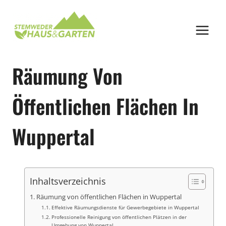
Zum
Inhalt
springen
Räumung Von
Öffentlichen Flächen In
Wuppertal
Inhaltsverzeichnis
Räumung von öffentlichen Flächen in Wuppertal
Effektive Räumungsdienste für Gewerbegebiete in Wuppertal
Professionelle Reinigung von öffentlichen Plätzen in der
Umgebung von Wuppertal