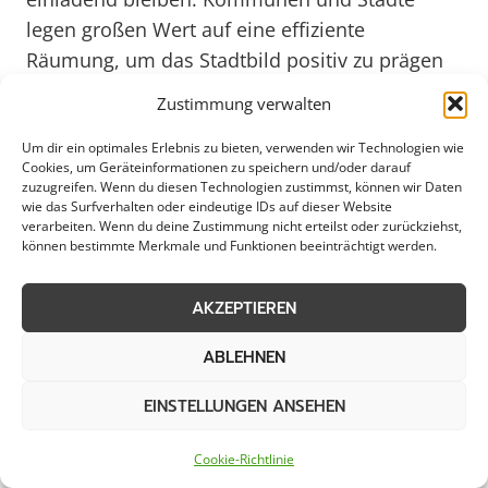
legen großen Wert auf eine effiziente
Räumung, um das Stadtbild positiv zu prägen
und ein angenehmes Umfeld für alle zu
Zustimmung verwalten
schaffen.
Um dir ein optimales Erlebnis zu bieten, verwenden wir Technologien wie
Cookies, um Geräteinformationen zu speichern und/oder darauf
Mit Blick auf das Jahr 2025 stehen die
zuzugreifen. Wenn du diesen Technologien zustimmst, können wir Daten
wie das Surfverhalten oder eindeutige IDs auf dieser Website
Verantwortlichen vor der Herausforderung, die
verarbeiten. Wenn du deine Zustimmung nicht erteilst oder zurückziehst,
Räumung von öffentlichen Flächen in
können bestimmte Merkmale und Funktionen beeinträchtigt werden.
Wuppertal noch nachhaltiger und
zukunftsorientierter zu gestalten. Innovative
AKZEPTIEREN
Konzepte und Technologien könnten dabei
ABLEHNEN
helfen, den Prozess effektiver zu gestalten und
Ressourcen effizienter einzusetzen. Durch eine
EINSTELLUNGEN ANSEHEN
enge Zusammenarbeit zwischen den
kommunalen Behörden, privaten
Cookie-Richtlinie