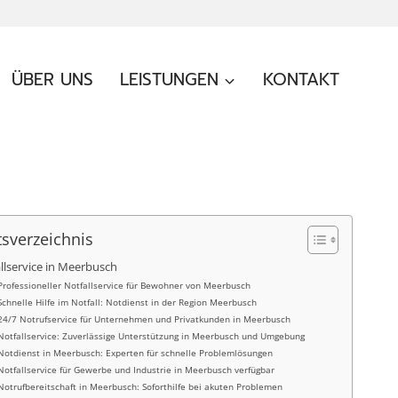
ÜBER UNS
LEISTUNGEN
KONTAKT
tsverzeichnis
llservice in Meerbusch
Professioneller Notfallservice für Bewohner von Meerbusch
Schnelle Hilfe im Notfall: Notdienst in der Region Meerbusch
24/7 Notrufservice für Unternehmen und Privatkunden in Meerbusch
Notfallservice: Zuverlässige Unterstützung in Meerbusch und Umgebung
Notdienst in Meerbusch: Experten für schnelle Problemlösungen
Notfallservice für Gewerbe und Industrie in Meerbusch verfügbar
Notrufbereitschaft in Meerbusch: Soforthilfe bei akuten Problemen