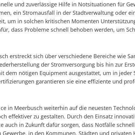
hnelle und zuverlässige Hilfe in Notsituationen für 
en, ein Stromausfall in der Stadtverwaltung oder ein
it, um in solchen kritischen Momenten Unterstützung 
afür, dass Probleme schnell behoben werden, um Schä
usch erstreckt sich über verschiedene Bereiche wie San
rherstellung der Stromversorgung bis hin zur Ersten
mit dem nötigen Equipment ausgestattet, um in jeder
fizierungen garantieren sie eine effiziente und profes
rvice in Meerbusch weiterhin auf die neuesten Techn
ch effektiver zu gestalten. Durch den Einsatz innovat
ce auch in Zukunft dafür sorgen, dass Notfälle schn
im Gewerbe, in den Kommunen, Städten und privaten 