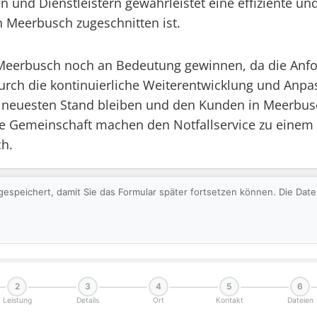
und Dienstleistern gewährleistet eine effiziente und
 Meerbusch zugeschnitten ist.
 Meerbusch noch an Bedeutung gewinnen, da die Anfo
Durch die kontinuierliche Weiterentwicklung und An
m neuesten Stand bleiben und den Kunden in Meerbusch
e Gemeinschaft machen den Notfallservice zu einem 
h.
gespeichert, damit Sie das Formular später fortsetzen können. Die Da
2
3
4
5
6
Leistung
Details
Ort
Kontakt
Dateien