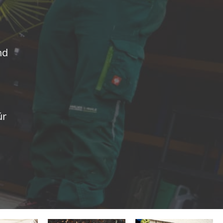
nd
ür