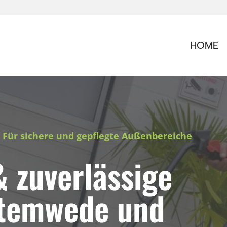
HOME
 Für sichere und gepflegte Außenbereiche
& zuverlässige
Stemwede und