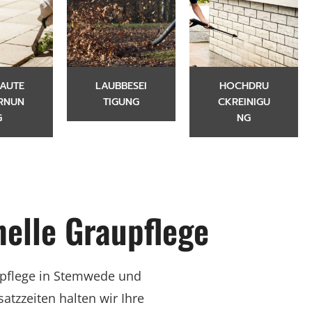
AUTE
LAUBBESEI
HOCHDRU
RNUN
TIGUNG
CKREINIGU
G
NG
nelle Graupflege
aupflege in Stemwede und
tzzeiten halten wir Ihre