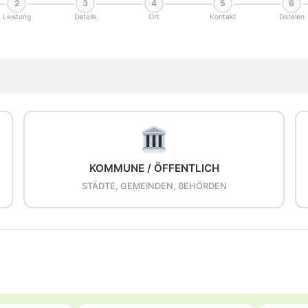
2
3
4
5
6
Leistung
Details
Ort
Kontakt
Dateien
KOMMUNE / ÖFFENTLICH
STÄDTE, GEMEINDEN, BEHÖRDEN