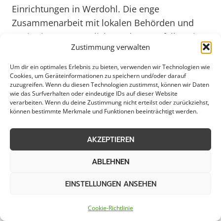
Einrichtungen in Werdohl. Die enge
Zusammenarbeit mit lokalen Behörden und
Institutionen ermöglicht es dem Notfallservice,
Zustimmung verwalten
effektiv auf spezifische Anforderungen und
Gegebenheiten der Region einzugehen. Diese
Um dir ein optimales Erlebnis zu bieten, verwenden wir Technologien wie
Cookies, um Geräteinformationen zu speichern und/oder darauf
lokale Verbundenheit ist ein entscheidender
zuzugreifen. Wenn du diesen Technologien zustimmst, können wir Daten
Vorteil, um in Notfällen schnell und effizient
wie das Surfverhalten oder eindeutige IDs auf dieser Website
verarbeiten. Wenn du deine Zustimmung nicht erteilst oder zurückziehst,
handeln zu können.
können bestimmte Merkmale und Funktionen beeinträchtigt werden.
In Anbetracht der stetig steigenden
AKZEPTIEREN
Anforderungen an Notfallservices gewinnt die
ABLEHNEN
Vorausschau und Prävention zunehmend an
Bedeutung. Im Hinblick auf das Jahr 2025 ist es
EINSTELLUNGEN ANSEHEN
entscheidend, frühzeitig auf mögliche Risiken
und Engpässe vorbereitet zu sein. Der
Cookie-Richtlinie
Notfallservice in Werdohl setzt daher verstärkt