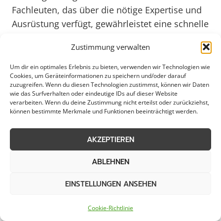
Fachleuten, das über die nötige Expertise und
Ausrüstung verfügt, gewährleistet eine schnelle
Reaktion auf jegliche Notsituationen. Die Nähe
Zustimmung verwalten
zu lokalen Dienstleistern in Neubrück ist ein
großer Vorteil, da kurze Anfahrtswege oft
Um dir ein optimales Erlebnis zu bieten, verwenden wir Technologien wie
Cookies, um Geräteinformationen zu speichern und/oder darauf
entscheidend sind, um Schäden zu begrenzen
zuzugreifen. Wenn du diesen Technologien zustimmst, können wir Daten
und schnell Maßnahmen einzuleiten.
wie das Surfverhalten oder eindeutige IDs auf dieser Website
verarbeiten. Wenn du deine Zustimmung nicht erteilst oder zurückziehst,
können bestimmte Merkmale und Funktionen beeinträchtigt werden.
Im Jahr 2025 wird die Effizienz und
Schnelligkeit von Notfalldiensten in Neubrück
AKZEPTIEREN
noch wichtiger sein, da die Anforderungen an
ABLEHNEN
eine schnelle Problemlösung und
Schadensbegrenzung weiter steigen werden.
EINSTELLUNGEN ANSEHEN
Ein moderner Notfallservice, der regelmäßig
geschultes Personal einsetzt und innovative
Cookie-Richtlinie
Technologien nutzt, kann dazu beitragen, die