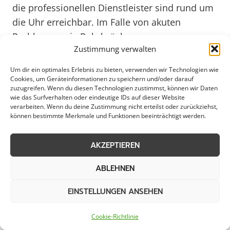
die professionellen Dienstleister sind rund um
die Uhr erreichbar. Im Falle von akuten
Problemen wie Rohrbrüchen,
Zustimmung verwalten
Heizungsausfällen oder Glasschäden stehen
sie mit ihrem Fachwissen und ihrer Erfahrung
Um dir ein optimales Erlebnis zu bieten, verwenden wir Technologien wie
bereit, um schnellstmöglich Lösungen zu
Cookies, um Geräteinformationen zu speichern und/oder darauf
zuzugreifen. Wenn du diesen Technologien zustimmst, können wir Daten
finden und Schäden zu minimieren. Dieser
wie das Surfverhalten oder eindeutige IDs auf dieser Website
verarbeiten. Wenn du deine Zustimmung nicht erteilst oder zurückziehst,
Notfallservice ist ein unverzichtbarer Partner
können bestimmte Merkmale und Funktionen beeinträchtigt werden.
für alle, die auf professionelle Unterstützung in
kritischen Momenten angewiesen sind.
AKZEPTIEREN
Die Experten in Neustadt/Nord zeichnen sich
ABLEHNEN
durch ihre hohe Kompetenz und ihre schnelle
EINSTELLUNGEN ANSEHEN
Reaktionszeit aus. Sie arbeiten effizient, um die
Situation rasch unter Kontrolle zu bringen und
Cookie-Richtlinie
Folgeschäden zu vermeiden. Dabei legen sie