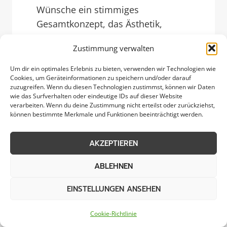
Wünsche ein stimmiges
Gesamtkonzept, das Ästhetik,
Funktionalität und Nachhaltigkeit
Zustimmung verwalten
verbindet. Ob repräsentativer
Vorgarten, familienfreundliche
Um dir ein optimales Erlebnis zu bieten, verwenden wir Technologien wie
Cookies, um Geräteinformationen zu speichern und/oder darauf
Spielfläche oder ruhiger
zuzugreifen. Wenn du diesen Technologien zustimmst, können wir Daten
Rückzugsort – unser Team plant alle
wie das Surfverhalten oder eindeutige IDs auf dieser Website
verarbeiten. Wenn du deine Zustimmung nicht erteilst oder zurückziehst,
Elemente so, dass Wege,
können bestimmte Merkmale und Funktionen beeinträchtigt werden.
Rasenflächen, Beete und
Sitzbereiche harmonisch
AKZEPTIEREN
ineinandergreifen.
ABLEHNEN
Im Rahmen des
Garten
EINSTELLUNGEN ANSEHEN
Landschaftsbau
übernehmen wir
Erd­arbeiten, Pflasterungen,
Cookie-Richtlinie
Natursteinmauern, Teich- und