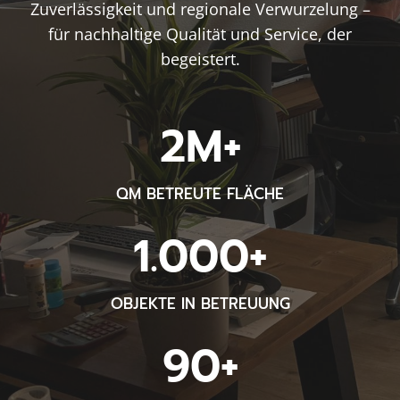
Zuverlässigkeit und regionale Verwurzelung –
für nachhaltige Qualität und Service, der
begeistert.
2
2M+
M
+
QM BETREUTE FLÄCHE
1
1.000+
0
0
OBJEKTE IN BETREUUNG
0
+
9
90+
0
+