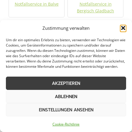
Notfallservice in Balve
Notfallservice in
Bergisch Gladbach
Notfallservice in
Notfallservice in
Zustimmung verwalten
Bergkamen
Bergneustadt
Um dir ein optimales Erlebnis zu bieten, verwenden wir Technologien wie
Cookies, um Geräteinformationen zu speichern und/oder darauf
Notfallservice in
Notfallservice in Bochum
zuzugreifen. Wenn du diesen Technologien zustimmst, können wir Daten
wie das Surfverhalten oder eindeutige IDs auf dieser Website
Bilderstoeckchen
verarbeiten. Wenn du deine Zustimmung nicht erteilst oder zurückziehst,
können bestimmte Merkmale und Funktionen beeinträchtigt werden.
Notfallservice in
Notfallservice in Bönen
Bochum-Hordel
AKZEPTIEREN
Notfallservice in Bottrop
Notfallservice in
ABLEHNEN
Buchheim
EINSTELLUNGEN ANSEHEN
Notfallservice in
Notfallservice in
Cookie-Richtlinie
Burscheid
Castrop-Rauxel