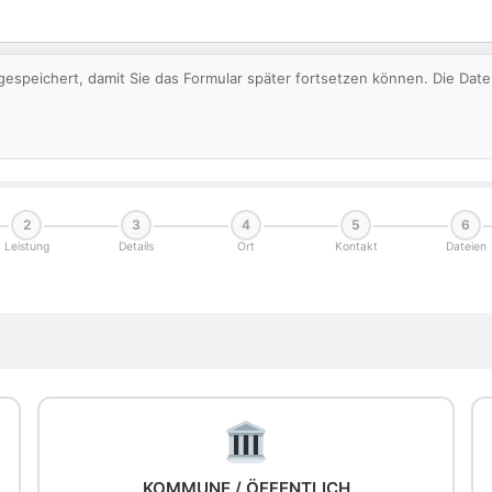
gespeichert, damit Sie das Formular später fortsetzen können. Die Da
2
3
4
5
6
Leistung
Details
Ort
Kontakt
Dateien
KOMMUNE / ÖFFENTLICH