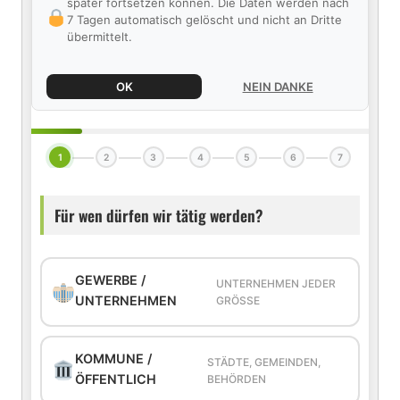
später fortsetzen können. Die Daten werden nach
7 Tagen automatisch gelöscht und nicht an Dritte
übermittelt.
OK
NEIN DANKE
1
2
3
4
5
6
7
Für wen dürfen wir tätig werden?
GEWERBE /
UNTERNEHMEN JEDER
UNTERNEHMEN
GRÖSSE
KOMMUNE /
STÄDTE, GEMEINDEN,
ÖFFENTLICH
BEHÖRDEN