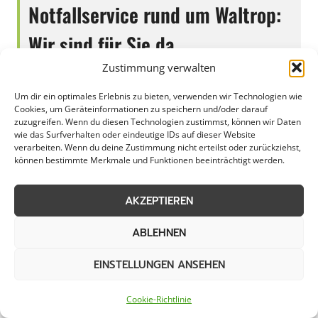
Notfallservice rund um Waltrop:
Wir sind für Sie da
Zustimmung verwalten
Um dir ein optimales Erlebnis zu bieten, verwenden wir Technologien wie
In Waltrop bietet ein zuverlässiger
Cookies, um Geräteinformationen zu speichern und/oder darauf
zuzugreifen. Wenn du diesen Technologien zustimmst, können wir Daten
Notfallservice schnelle Hilfe in unerwarteten
wie das Surfverhalten oder eindeutige IDs auf dieser Website
Situationen. Egal ob defekte Leitungen,
verarbeiten. Wenn du deine Zustimmung nicht erteilst oder zurückziehst,
können bestimmte Merkmale und Funktionen beeinträchtigt werden.
verstopfte Rohre oder akute Stromprobleme –
die Experten stehen rund um die Uhr bereit,
AKZEPTIEREN
um Probleme zu lösen. Mit jahrelanger
Erfahrung und modernster Ausrüstung
ABLEHNEN
gewährleisten sie eine schnelle und effiziente
EINSTELLUNGEN ANSEHEN
Behebung von Notfällen. Dabei legen sie
großen Wert auf eine professionelle und
Cookie-Richtlinie
kundenorientierte Arbeitsweise, um die