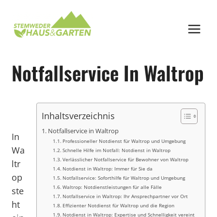
Zum
Inhalt
springen
Notfallservice In Waltrop
Inhaltsverzeichnis
Notfallservice in Waltrop
In
Professioneller Notdienst für Waltrop und Umgebung
Wa
Schnelle Hilfe im Notfall: Notdienst in Waltrop
Verlässlicher Notfallservice für Bewohner von Waltrop
ltr
Notdienst in Waltrop: Immer für Sie da
op
Notfallservice: Soforthilfe für Waltrop und Umgebung
Waltrop: Notdienstleistungen für alle Fälle
ste
Notfallservice in Waltrop: Ihr Ansprechpartner vor Ort
ht
Effizienter Notdienst für Waltrop und die Region
Notdienst in Waltrop: Expertise und Schnelligkeit vereint