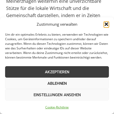
Meinerzhagen weiterhin eine unverzichtbare
Stütze für die lokale Wirtschaft und die
Gemeinschaft darstellen, indem er in Zeiten
der Krise schnelle und professionelle
Zustimmung verwalten
Unterstützung bietet.
Um dir ein optimales Erlebnis zu bieten, verwenden wir Technologien wie
Cookies, um Geräteinformationen zu speichern und/oder darauf
zuzugreifen. Wenn du diesen Technologien zustimmst, können wir Daten
wie das Surfverhalten oder eindeutige IDs auf dieser Website
Notfallservice: Hilfe in
verarbeiten. Wenn du deine Zustimmung nicht erteilst oder zurückziehst,
können bestimmte Merkmale und Funktionen beeinträchtigt werden.
Notsituationen für alle in
Meinerzhagen
AKZEPTIEREN
ABLEHNEN
EINSTELLUNGEN ANSEHEN
In Meinerzhagen bietet der Notfallservice
professionelle Hilfe in dringenden Situationen.
Cookie-Richtlinie
Egal ob ein Rohrbruch im Gewerbegebiet, eine