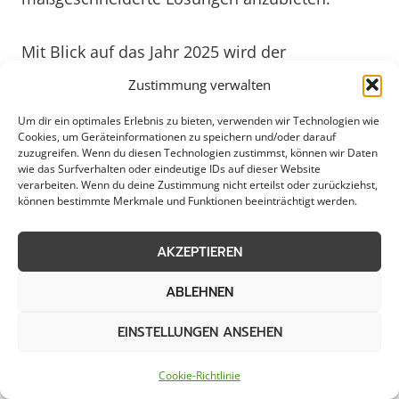
Mit Blick auf das Jahr 2025 wird der
Notfallservice in Mülheim weiter an Bedeutung
Zustimmung verwalten
gewinnen. Angesichts sich verändernder
Um dir ein optimales Erlebnis zu bieten, verwenden wir Technologien wie
Umweltbedingungen und technologischer
Cookies, um Geräteinformationen zu speichern und/oder darauf
Entwicklungen ist eine schnelle Reaktion auf
zuzugreifen. Wenn du diesen Technologien zustimmst, können wir Daten
wie das Surfverhalten oder eindeutige IDs auf dieser Website
Notfälle von entscheidender Bedeutung. Die
verarbeiten. Wenn du deine Zustimmung nicht erteilst oder zurückziehst,
Notfallservice-Anbieter in Mülheim werden
können bestimmte Merkmale und Funktionen beeinträchtigt werden.
auch zukünftig innovative Lösungen und einen
erstklassigen Service bieten, um die Sicherheit
AKZEPTIEREN
und den Schutz von Gewerbebetrieben,
ABLEHNEN
Kommunen und privaten Haushalten in der
Region zu gewährleisten.
EINSTELLUNGEN ANSEHEN
Weitere Themen in Mülheim
Cookie-Richtlinie