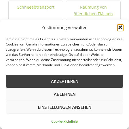
Schneeabtransport
Räumung von
öffentlichen Flächen
Zustimmung verwalten
Um dir ein optimales Erlebnis zu bieten, verwenden wir Technologien wie
Weitere Kategorien in Meiderich
Cookies, um Geräteinformationen zu speichern und/oder darauf
zuzugreifen. Wenn du diesen Technologien zustimmst, können wir Daten
wie das Surfverhalten oder eindeutige IDs auf dieser Website
verarbeiten. Wenn du deine Zustimmung nicht erteilst oder zurückziehst,
Grünpflege in Meiderich
Gartenbau in Meiderich
können bestimmte Merkmale und Funktionen beeinträchtigt werden.
Objektpflege in
Graupflege in Meiderich
AKZEPTIEREN
Meiderich
ABLEHNEN
Dachreinigung in
EINSTELLUNGEN ANSEHEN
Meiderich
Cookie-Richtlinie