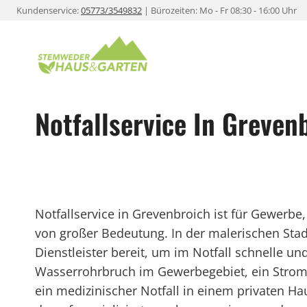
Zum
Kundenservice:
05773/3549832
| Bürozeiten: Mo - Fr 08:30 - 16:00 Uhr
Inhalt
springen
Notfallservice In Greven
Notfallservice in Grevenbroich ist für Gewerb
von großer Bedeutung. In der malerischen Sta
Dienstleister bereit, um im Notfall schnelle und
Wasserrohrbruch im Gewerbegebiet, ein Stromau
ein medizinischer Notfall in einem privaten Ha