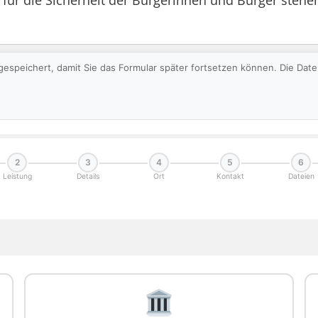
ür die Sicherheit der Bürgerinnen und Bürger stehen
gespeichert, damit Sie das Formular später fortsetzen können. Die Da
2
3
4
5
6
Leistung
Details
Ort
Kontakt
Dateien