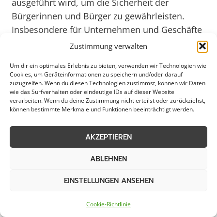
ausgeführt wird, um die Sicherheit der
Bürgerinnen und Bürger zu gewährleisten.
Insbesondere für Unternehmen und Geschäfte
ist es wichtig, dass ihre Kunden auch bei
Zustimmung verwalten
winterlichen Verhältnissen problemlos zu
Um dir ein optimales Erlebnis zu bieten, verwenden wir Technologien wie
ihnen gelangen können. Durch regelmäßige
Cookies, um Geräteinformationen zu speichern und/oder darauf
Streueinsätze wird in Rösrath sichergestellt,
zuzugreifen. Wenn du diesen Technologien zustimmst, können wir Daten
wie das Surfverhalten oder eindeutige IDs auf dieser Website
dass der Verkehr auch in den Wintermonaten
verarbeiten. Wenn du deine Zustimmung nicht erteilst oder zurückziehst,
können bestimmte Merkmale und Funktionen beeinträchtigt werden.
fließt und keine Beeinträchtigungen durch
Schnee und Eis entstehen.
AKZEPTIEREN
Mit Blick auf das Jahr 2025 werden in Rösrath
ABLEHNEN
kontinuierlich Maßnahmen zur Optimierung
des Streudienstes ergriffen, um noch effektiver
EINSTELLUNGEN ANSEHEN
auf winterliche Witterungsbedingungen
Cookie-Richtlinie
reagieren zu können. Innovative Technologien