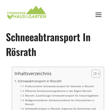
Zum
Inhalt
springen
Schneeabtransport In
Rösrath
Inhaltsverzeichnis
Schneeabtransport in Rösrath
Professioneller Schneeabtransport für Gewerbe in Rösrath
Effiziente Schneeräumungsdienste in der Region Rösrath
Rösrath: Zuverlässiger Schneeabtransport für Industriegebiete
Maßgeschneiderter Schneeräumdienst für Unternehmen in
Rösrath
Schneeabtransport in Rösrath: Expertise für Kommunen und