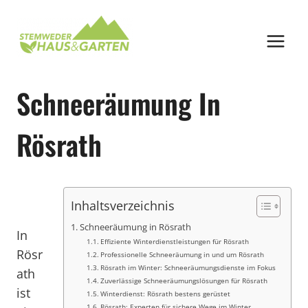
Zum
Inhalt
springen
Schneeräumung In
Rösrath
Inhaltsverzeichnis
Schneeräumung in Rösrath
In
Effiziente Winterdienstleistungen für Rösrath
Rösr
Professionelle Schneeräumung in und um Rösrath
Rösrath im Winter: Schneeräumungsdienste im Fokus
ath
Zuverlässige Schneeräumungslösungen für Rösrath
ist
Winterdienst: Rösrath bestens gerüstet
Rösrath: Experten für sichere Wege im Winter