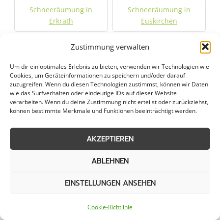
Schneeräumung in
Schneeräumung in
Erkrath
Euskirchen
Zustimmung verwalten
Schneeräumung in
Schneeräumung in
Frechen
Freudenberg
Um dir ein optimales Erlebnis zu bieten, verwenden wir Technologien wie
Cookies, um Geräteinformationen zu speichern und/oder darauf
zuzugreifen. Wenn du diesen Technologien zustimmst, können wir Daten
Schneeräumung in
Schneeräumung in
wie das Surfverhalten oder eindeutige IDs auf dieser Website
Gevelsberg
Grevenbroich
verarbeiten. Wenn du deine Zustimmung nicht erteilst oder zurückziehst,
können bestimmte Merkmale und Funktionen beeinträchtigt werden.
Schneeräumung in
Schneeräumung in Haan
Gummersbach
AKZEPTIEREN
ABLEHNEN
Schneeräumung in
Schneeräumung in
Halver
Hennef
EINSTELLUNGEN ANSEHEN
Schneeräumung in
Schneeräumung in
Cookie-Richtlinie
Hilden
Höhenberg