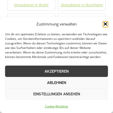
Streudienst in Brühl
Streudienst in Buchheim
Streudienst in Burbach
Streudienst in Burscheid
Zustimmung verwalten
Streudienst in Deutz
Streudienst in
Um dir ein optimales Erlebnis zu bieten, verwenden wir Technologien wie
Drolshagen
Cookies, um Geräteinformationen zu speichern und/oder darauf
zuzugreifen. Wenn du diesen Technologien zustimmst, können wir Daten
wie das Surfverhalten oder eindeutige IDs auf dieser Website
Streudienst in Eitorf
Streudienst in
verarbeiten. Wenn du deine Zustimmung nicht erteilst oder zurückziehst,
können bestimmte Merkmale und Funktionen beeinträchtigt werden.
Engelskirchen
AKZEPTIEREN
Streudienst in Erftstadt
Streudienst in
Finnentrop
ABLEHNEN
Streudienst in Frechen
Streudienst in
EINSTELLUNGEN ANSEHEN
Freudenberg
Cookie-Richtlinie
Streudienst in
Streudienst in Halver