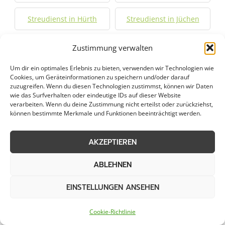
Streudienst in Hürth
Streudienst in Jüchen
Streudienst in Jülich
Streudienst in Kaarst
Zustimmung verwalten
Um dir ein optimales Erlebnis zu bieten, verwenden wir Technologien wie
Streudienst in Kalk
Streudienst in Kamp-
Cookies, um Geräteinformationen zu speichern und/oder darauf
Lintfort
zuzugreifen. Wenn du diesen Technologien zustimmst, können wir Daten
wie das Surfverhalten oder eindeutige IDs auf dieser Website
verarbeiten. Wenn du deine Zustimmung nicht erteilst oder zurückziehst,
Streudienst in Kerpen
Streudienst in Köln
können bestimmte Merkmale und Funktionen beeinträchtigt werden.
Streudienst in
Streudienst in Krefeld
AKZEPTIEREN
Korschenbroich
ABLEHNEN
Streudienst in Kreuzau
Streudienst in Kürten
EINSTELLUNGEN ANSEHEN
Streudienst in
Streudienst in
Cookie-Richtlinie
Langenfeld
Langerwehe