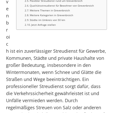
v
Flexibler Streudienst rund um Grevenbroich
Qualitätsstreudienst für Bewohner von Grevenbroich
e
Weitere Themen in Grevenbroich
n
Weitere Kategorien in Grevenbroich
Städte im Umkreis von 50 km
b
Jetzt Anfrage stellen
r
oi
c
h ist ein zuverlässiger Streudienst für Gewerbe,
Kommunen, Städte und private Haushalte von
großer Bedeutung, insbesondere in den
Wintermonaten, wenn Schnee und Glätte die
Straßen und Wege beeinträchtigen. Ein
professioneller Streudienst sorgt dafür, dass
die Verkehrssicherheit gewährleistet ist und
Unfälle vermieden werden. Durch
regelmäßiges Streuen von Salz oder anderen