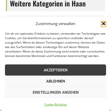
Weitere Kategorien in Haan
Grünpflege in Haan
Gartenbau in Haan
Zustimmung verwalten
Um dir ein optimales Erlebnis zu bieten, verwenden wir Technologien wie
Objektpflege in Haan
Graupflege in Haan
Cookies, um Geräteinformationen zu speichern und/oder darauf
zuzugreifen. Wenn du diesen Technologien zustimmst, können wir Daten
wie das Surfverhalten oder eindeutige IDs auf dieser Website
Dachreinigung in Haan
verarbeiten. Wenn du deine Zustimmung nicht erteilst oder zurückziehst,
können bestimmte Merkmale und Funktionen beeinträchtigt werden.
Städte im Umkreis von 50 km
AKZEPTIEREN
ABLEHNEN
Streudienst in Altena
Streudienst in Altstadt
Nord
EINSTELLUNGEN ANSEHEN
Cookie-Richtlinie
Streudienst in Altstadt
Streudienst in Bedburg