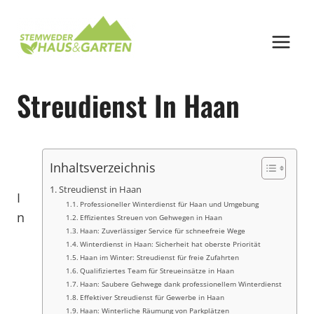
Zum
Inhalt
springen
Streudienst In Haan
Inhaltsverzeichnis
Streudienst in Haan
I
Professioneller Winterdienst für Haan und Umgebung
n
Effizientes Streuen von Gehwegen in Haan
Haan: Zuverlässiger Service für schneefreie Wege
Winterdienst in Haan: Sicherheit hat oberste Priorität
Haan im Winter: Streudienst für freie Zufahrten
Qualifiziertes Team für Streueinsätze in Haan
Haan: Saubere Gehwege dank professionellem Winterdienst
Effektiver Streudienst für Gewerbe in Haan
Haan: Winterliche Räumung von Parkplätzen