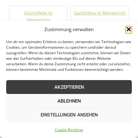
Grünpflege in
Gartenbau in Mengenich
Mengenich
Zustimmung verwalten
Objektpflege in
Graupflege in
Um dir ein optimales Erlebnis zu bieten, verwenden wir Technologien wie
Mengenich
Mengenich
Cookies, um Geräteinformationen zu speichern und/oder darauf
zuzugreifen. Wenn du diesen Technologien zustimmst, können wir Daten
wie das Surfverhalten oder eindeutige IDs auf dieser Website
Dachreinigung in
verarbeiten. Wenn du deine Zustimmung nicht erteilst oder zurückziehst,
Mengenich
können bestimmte Merkmale und Funktionen beeinträchtigt werden.
AKZEPTIEREN
Städte im Umkreis von 50 km
ABLEHNEN
EINSTELLUNGEN ANSEHEN
Streudienst in Alfter
Streudienst in Altstadt
Nord
Cookie-Richtlinie