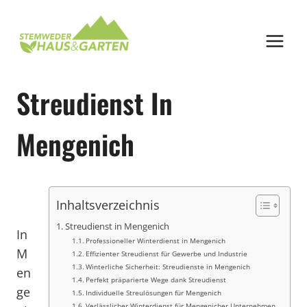
Zum
Inhalt
springen
Streudienst In
Mengenich
Inhaltsverzeichnis
Streudienst in Mengenich
In
Professioneller Winterdienst in Mengenich
M
Effizienter Streudienst für Gewerbe und Industrie
Winterliche Sicherheit: Streudienste in Mengenich
en
Perfekt präparierte Wege dank Streudienst
ge
Individuelle Streulösungen für Mengenich
Verlässlicher Winterdienst für Mengenicher Unternehmen