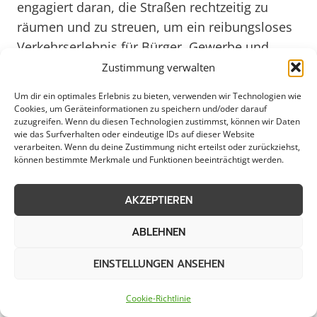
engagiert daran, die Straßen rechtzeitig zu
räumen und zu streuen, um ein reibungsloses
Verkehrserlebnis für Bürger, Gewerbe und
Kommunen zu gewährleisten. Dank eines
Zustimmung verwalten
effizienten Einsatzes von Ressourcen kann
Um dir ein optimales Erlebnis zu bieten, verwenden wir Technologien wie
Neustadt/Süd selbst bei starkem Winterwetter
Cookies, um Geräteinformationen zu speichern und/oder darauf
zuzugreifen. Wenn du diesen Technologien zustimmst, können wir Daten
auf sichere Straßen zählen.
wie das Surfverhalten oder eindeutige IDs auf dieser Website
verarbeiten. Wenn du deine Zustimmung nicht erteilst oder zurückziehst,
können bestimmte Merkmale und Funktionen beeinträchtigt werden.
Die Bürger und Gewerbetreibenden in
Neustadt/Süd schätzen die zuverlässige Arbeit
AKZEPTIEREN
des Streudienstes, der auch in der kommenden
Wintersaison 2025 für sichere Straßen sorgen
ABLEHNEN
wird. Durch regelmäßige Schulungen und
EINSTELLUNGEN ANSEHEN
Weiterbildungen bleiben die Mitarbeiter stets
auf dem neuesten Stand bezüglich effektiver
Cookie-Richtlinie
Streutechniken und umweltfreundlicher