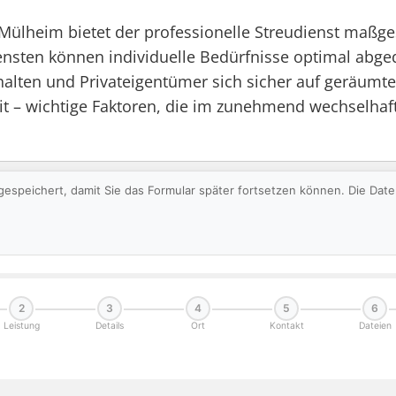
Mülheim bietet der professionelle Streudienst maßge
ensten können individuelle Bedürfnisse optimal ab
rhalten und Privateigentümer sich sicher auf geräum
erheit – wichtige Faktoren, die im zunehmend wechsel
gespeichert, damit Sie das Formular später fortsetzen können. Die Da
2
3
4
5
6
Leistung
Details
Ort
Kontakt
Dateien