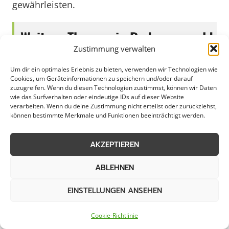
gewährleisten.
Weitere Themen in Radevormwald
Zustimmung verwalten
Um dir ein optimales Erlebnis zu bieten, verwenden wir Technologien wie
Schneeräumung
Eisglättebekämpfung
Cookies, um Geräteinformationen zu speichern und/oder darauf
zuzugreifen. Wenn du diesen Technologien zustimmst, können wir Daten
wie das Surfverhalten oder eindeutige IDs auf dieser Website
Bereitschaftsdienst
Schneeabtransport
verarbeiten. Wenn du deine Zustimmung nicht erteilst oder zurückziehst,
können bestimmte Merkmale und Funktionen beeinträchtigt werden.
Räumung von
Notfallservice
öffentlichen Flächen
AKZEPTIEREN
ABLEHNEN
Weitere Kategorien in
EINSTELLUNGEN ANSEHEN
Radevormwald
Cookie-Richtlinie