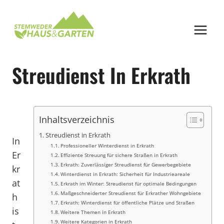
Zum
Inhalt
springen
Streudienst In Erkrath
Inhaltsverzeichnis
Streudienst in Erkrath
In
Professioneller Winterdienst in Erkrath
Er
Effiziente Streuung für sichere Straßen in Erkrath
Erkrath: Zuverlässiger Streudienst für Gewerbegebiete
kr
Winterdienst in Erkrath: Sicherheit für Industrieareale
at
Erkrath im Winter: Streudienst für optimale Bedingungen
Maßgeschneiderter Streudienst für Erkrather Wohngebiete
h
Erkrath: Winterdienst für öffentliche Plätze und Straßen
is
Weitere Themen in Erkrath
Weitere Kategorien in Erkrath