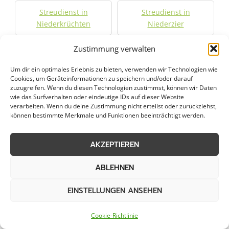
Streudienst in
Streudienst in
Niederkrüchten
Niederzier
Zustimmung verwalten
Streudienst in Nippes
Streudienst in Odenthal
Um dir ein optimales Erlebnis zu bieten, verwenden wir Technologien wie
Cookies, um Geräteinformationen zu speichern und/oder darauf
Streudienst in Opladen
Streudienst in Ostheim
zuzugreifen. Wenn du diesen Technologien zustimmst, können wir Daten
wie das Surfverhalten oder eindeutige IDs auf dieser Website
verarbeiten. Wenn du deine Zustimmung nicht erteilst oder zurückziehst,
Streudienst in Overath
Streudienst in Porz am
können bestimmte Merkmale und Funktionen beeinträchtigt werden.
Rhein
AKZEPTIEREN
Streudienst in Pulheim
Streudienst in
Radevormwald
ABLEHNEN
Streudienst in Ratingen
Streudienst in
EINSTELLUNGEN ANSEHEN
Remscheid
Cookie-Richtlinie
Streudienst in
Streudienst in Riehl