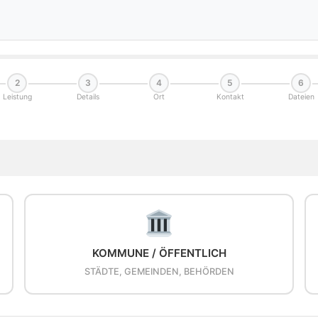
2
3
4
5
6
Leistung
Details
Ort
Kontakt
Dateien
KOMMUNE / ÖFFENTLICH
STÄDTE, GEMEINDEN, BEHÖRDEN