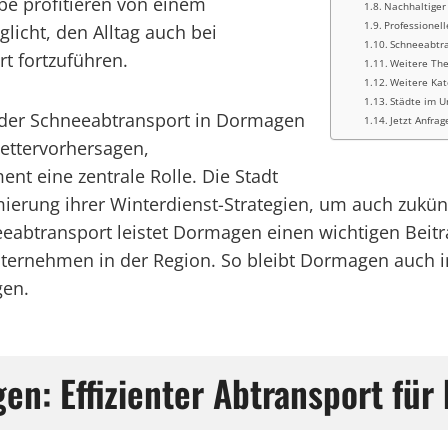
e profitieren von einem
Nachhaltiger
Professionel
licht, den Alltag auch bei
Schneeabtra
t fortzuführen.
Weitere Th
Weitere Kat
Städte im U
 der Schneeabtransport in Dormagen
Jetzt Anfrag
Wettervorhersagen,
 eine zentrale Rolle. Die Stadt
mierung ihrer Winterdienst-Strategien, um auch zukünf
abtransport leistet Dormagen einen wichtigen Beitra
Unternehmen in der Region. So bleibt Dormagen auch 
gen.
: Effizienter Abtransport für 