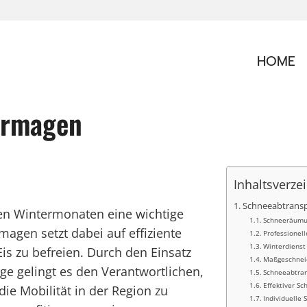
HOME
ormagen
Inhaltsverze
Schneeabtransp
den Wintermonaten eine wichtige
Schneeräumun
magen setzt dabei auf effiziente
Professionel
Winterdienst
 zu befreien. Durch den Einsatz
Maßgeschneid
e gelingt es den Verantwortlichen,
Schneeabtra
Effektiver Sc
die Mobilität in der Region zu
Individuelle