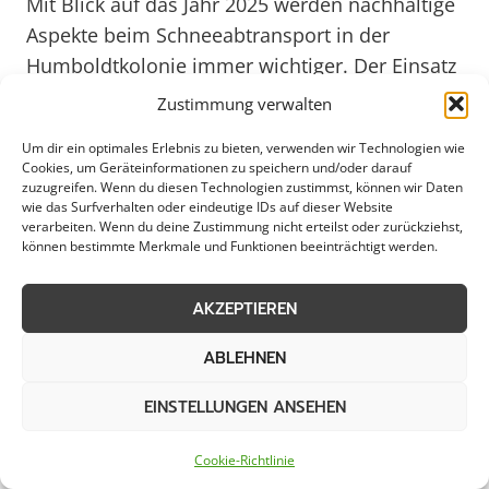
Mit Blick auf das Jahr 2025 werden nachhaltige
Aspekte beim Schneeabtransport in der
Humboldtkolonie immer wichtiger. Der Einsatz
umweltfreundlicher Streumittel und der
Zustimmung verwalten
sparsame Umgang mit Ressourcen stehen im
Um dir ein optimales Erlebnis zu bieten, verwenden wir Technologien wie
Fokus, um die ökologische Bilanz des
Cookies, um Geräteinformationen zu speichern und/oder darauf
Winterdienstes zu verbessern. Gleichzeitig
zuzugreifen. Wenn du diesen Technologien zustimmst, können wir Daten
wie das Surfverhalten oder eindeutige IDs auf dieser Website
werden innovative Lösungen zur
verarbeiten. Wenn du deine Zustimmung nicht erteilst oder zurückziehst,
Schneeentsorgung erforscht, um den
können bestimmte Merkmale und Funktionen beeinträchtigt werden.
Schneemassen auch in extremen Wetterlagen
AKZEPTIEREN
Herr zu werden. So wird gewährleistet, dass die
Humboldtkolonie auch in Zukunft auf
ABLEHNEN
winterliche Herausforderungen bestens
vorbereitet ist und ein reibungsloser
EINSTELLUNGEN ANSEHEN
Verkehrsfluss gewährleistet werden kann.
Cookie-Richtlinie