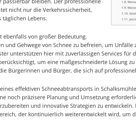
 passierbar bleiben. Der professionelle
Weite
Weite
et nicht nur die Verkehrssicherheit,
Städ
 täglichen Lebens.
Jetz
rt ebenfalls von großer Bedeutung.
rten und Gehwege von Schnee zu befreien, um Unfälle
ister unterstützen hier mit zuverlässigen Services f
berücksichtigt, um eine maßgeschneiderte Lösung zu 
 die Bürgerinnen und Bürger, die sich auf professione
ng eines effektiven Schneeabtransports in Schalksmü
 eine noch präzisere Planung und Umsetzung erford
orzubereiten und innovative Strategien zu entwickeln.
reich, der kontinuierlich weiterentwickelt wird, um