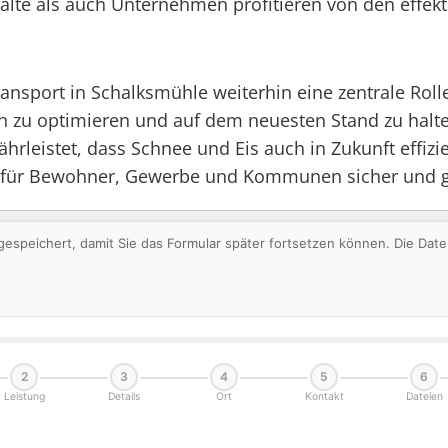
halte als auch Unternehmen profitieren von den eff
ransport in Schalksmühle weiterhin eine zentrale Roll
lich zu optimieren und auf dem neuesten Stand zu ha
hrleistet, dass Schnee und Eis auch in Zukunft effizi
für Bewohner, Gewerbe und Kommunen sicher und gu
gespeichert, damit Sie das Formular später fortsetzen können. Die Da
2
3
4
5
6
Leistung
Details
Ort
Kontakt
Dateien