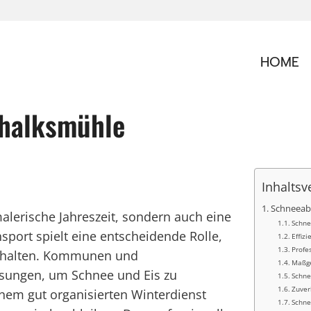
HOME
chalksmühle
Inhaltsv
Schneeabt
malerische Jahreszeit, sondern auch eine
Schne
sport spielt eine entscheidende Rolle,
Effiz
Profe
erhalten. Kommunen und
Maßge
ösungen, um Schnee und Eis zu
Schne
Zuver
nem gut organisierten Winterdienst
Schne