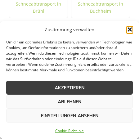
Schneeabtransport in
Schneeabtransport in
Brühl
Buchheim
Schneeabtransport in
Schneeabtransport in
Zustimmung verwalten
Burscheid
Deutz
Um dir ein optimales Erlebnis zu bieten, verwenden wir Technologien wie
Cookies, um Geräteinformationen zu speichern und/oder darauf
Schneeabtransport in
Schneeabtransport in
zuzugreifen. Wenn du diesen Technologien zustimmst, können wir Daten
wie das Surfverhalten oder eindeutige IDs auf dieser Website
Dormagen
Düren
verarbeiten. Wenn du deine Zustimmung nicht erteilst oder zurückziehst,
können bestimmte Merkmale und Funktionen beeinträchtigt werden.
Schneeabtransport in
Schneeabtransport in
Düsseldorf
Düsseldorf-Pempelfort
AKZEPTIEREN
Schneeabtransport in
Schneeabtransport in
ABLEHNEN
Eitorf
Engelskirchen
EINSTELLUNGEN ANSEHEN
Schneeabtransport in
Schneeabtransport in
Cookie-Richtlinie
Erftstadt
Erkrath