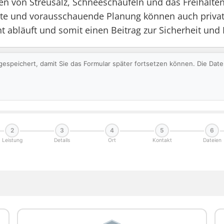
en von Streusalz, Schneeschaufeln und das Freihalten
ste und vorausschauende Planung können auch private
t abläuft und somit einen Beitrag zur Sicherheit und L
gespeichert, damit Sie das Formular später fortsetzen können. Die Da
2
3
4
5
6
Leistung
Details
Ort
Kontakt
Dateien