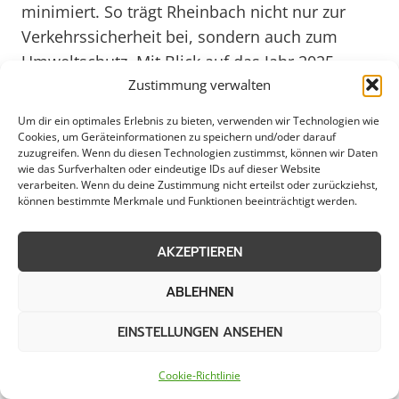
minimiert. So trägt Rheinbach nicht nur zur
Verkehrssicherheit bei, sondern auch zum
Umweltschutz. Mit Blick auf das Jahr 2025
werden kontinuierliche Verbesserungen im
Zustimmung verwalten
Schneeabtransport erwartet, um den
Um dir ein optimales Erlebnis zu bieten, verwenden wir Technologien wie
steigenden Anforderungen an Effizienz und
Cookies, um Geräteinformationen zu speichern und/oder darauf
zuzugreifen. Wenn du diesen Technologien zustimmst, können wir Daten
Nachhaltigkeit gerecht zu werden. Rheinbach
wie das Surfverhalten oder eindeutige IDs auf dieser Website
setzt somit auf innovative Lösungen, um auch
verarbeiten. Wenn du deine Zustimmung nicht erteilst oder zurückziehst,
können bestimmte Merkmale und Funktionen beeinträchtigt werden.
in Zukunft optimal auf winterliche
Witterungsverhältnisse vorbereitet zu sein.
AKZEPTIEREN
ABLEHNEN
Effektiver Schneeabtransport für
EINSTELLUNGEN ANSEHEN
öffentliche Einrichtungen
Cookie-Richtlinie