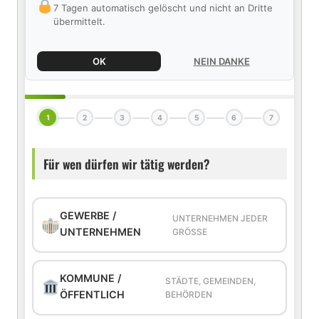
7 Tagen automatisch gelöscht und nicht an Dritte
übermittelt.
OK
NEIN DANKE
1
2
3
4
5
6
7
Für wen dürfen wir tätig werden?
GEWERBE /
UNTERNEHMEN JEDER
UNTERNEHMEN
GRÖSSE
KOMMUNE /
STÄDTE, GEMEINDEN,
ÖFFENTLICH
BEHÖRDEN