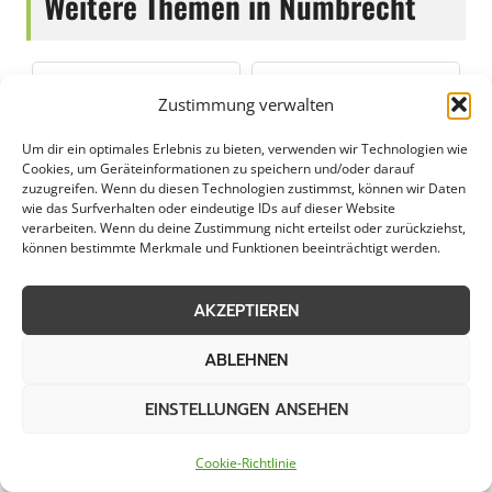
Weitere Themen in Nümbrecht
Schneeräumung
Streudienst
Zustimmung verwalten
Eisglättebekämpfung
Bereitschaftsdienst
Um dir ein optimales Erlebnis zu bieten, verwenden wir Technologien wie
Cookies, um Geräteinformationen zu speichern und/oder darauf
zuzugreifen. Wenn du diesen Technologien zustimmst, können wir Daten
Räumung von
Notfallservice
wie das Surfverhalten oder eindeutige IDs auf dieser Website
verarbeiten. Wenn du deine Zustimmung nicht erteilst oder zurückziehst,
öffentlichen Flächen
können bestimmte Merkmale und Funktionen beeinträchtigt werden.
AKZEPTIEREN
Weitere Kategorien in Nümbrecht
ABLEHNEN
EINSTELLUNGEN ANSEHEN
Grünpflege in
Gartenbau in
Nümbrecht
Nümbrecht
Cookie-Richtlinie