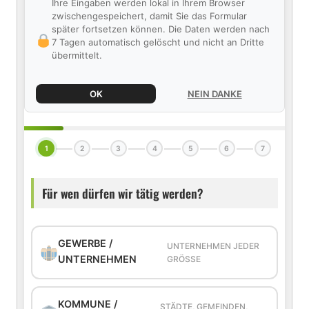
Ihre Eingaben werden lokal in Ihrem Browser
zwischengespeichert, damit Sie das Formular
später fortsetzen können. Die Daten werden nach
7 Tagen automatisch gelöscht und nicht an Dritte
übermittelt.
OK
NEIN DANKE
1
2
3
4
5
6
7
Für wen dürfen wir tätig werden?
GEWERBE /
UNTERNEHMEN JEDER
UNTERNEHMEN
GRÖSSE
KOMMUNE /
STÄDTE, GEMEINDEN,