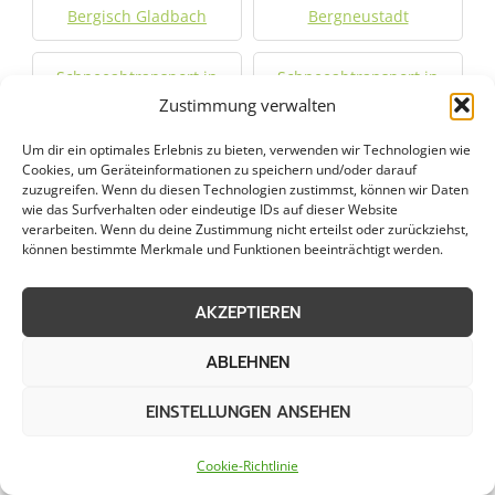
Bergisch Gladbach
Bergneustadt
Schneeabtransport in
Schneeabtransport in
Bilderstoeckchen
Bonn
Zustimmung verwalten
Um dir ein optimales Erlebnis zu bieten, verwenden wir Technologien wie
Schneeabtransport in
Schneeabtransport in
Cookies, um Geräteinformationen zu speichern und/oder darauf
Bornheim
Brühl
zuzugreifen. Wenn du diesen Technologien zustimmst, können wir Daten
wie das Surfverhalten oder eindeutige IDs auf dieser Website
verarbeiten. Wenn du deine Zustimmung nicht erteilst oder zurückziehst,
Schneeabtransport in
Schneeabtransport in
können bestimmte Merkmale und Funktionen beeinträchtigt werden.
Buchheim
Burbach
AKZEPTIEREN
Schneeabtransport in
Schneeabtransport in
ABLEHNEN
Burscheid
Deutz
EINSTELLUNGEN ANSEHEN
Schneeabtransport in
Schneeabtransport in
Drolshagen
Engelskirchen
Cookie-Richtlinie