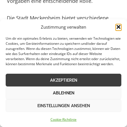
Vorgaben eine entscheidende Rolle.
Die Stadt Meckenheim bietet verschiedene
Möglichkeiten für den Schneeabtransport an.
Zustimmung verwalten
Von professionellen Dienstleistern über
Um dir ein optimales Erlebnis zu bieten, verwenden wir Technologien wie
kommunale Entsorgungsbetriebe bis hin zu
Cookies, um Geräteinformationen zu speichern und/oder darauf
zuzugreifen. Wenn du diesen Technologien zustimmst, können wir Daten
individuellen Lösungen für Unternehmen, die
wie das Surfverhalten oder eindeutige IDs auf dieser Website
größere Flächen zu räumen haben. Dabei ist es
verarbeiten. Wenn du deine Zustimmung nicht erteilst oder zurückziehst,
können bestimmte Merkmale und Funktionen beeinträchtigt werden.
wichtig, den Schneeabtransport frühzeitig zu
planen, um Engpässe zu vermeiden und die
AKZEPTIEREN
Sicherheit im öffentlichen Raum zu
gewährleisten. Auch die Lagerung und
ABLEHNEN
Entsorgung des Schnees sind relevante Punkte,
um Umweltbelastungen zu minimieren und die
EINSTELLUNGEN ANSEHEN
Infrastruktur langfristig zu schützen.
Cookie-Richtlinie