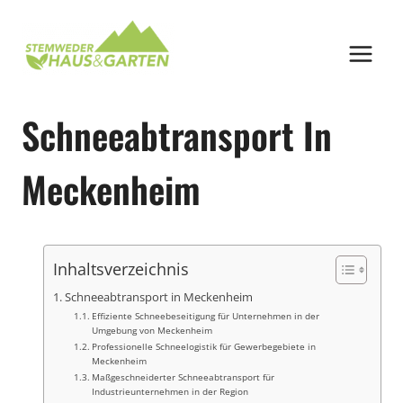
Zum
Inhalt
springen
Schneeabtransport In
Meckenheim
Inhaltsverzeichnis
Schneeabtransport in Meckenheim
Effiziente Schneebeseitigung für Unternehmen in der
Umgebung von Meckenheim
Professionelle Schneelogistik für Gewerbegebiete in
Meckenheim
Maßgeschneiderter Schneeabtransport für
Industrieunternehmen in der Region