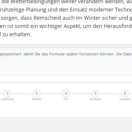
 die Wetterbedingungen weiter verändern werden, was
ühzeitige Planung und den Einsatz moderner Technol
rgen, dass Remscheid auch im Winter sicher und gut 
 ist somit ein wichtiger Aspekt, um den Herausford
 zu erhalten.
gespeichert, damit Sie das Formular später fortsetzen können. Die Da
2
3
4
5
6
Leistung
Details
Ort
Kontakt
Dateien