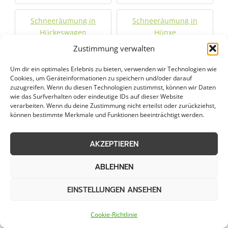
Schneeräumung in
Schneeräumung in
Hückeswagen
Hünxe
Zustimmung verwalten
Schneeräumung in
Schneeräumung in
Um dir ein optimales Erlebnis zu bieten, verwenden wir Technologien wie
Iserlohn
Issum
Cookies, um Geräteinformationen zu speichern und/oder darauf
zuzugreifen. Wenn du diesen Technologien zustimmst, können wir Daten
wie das Surfverhalten oder eindeutige IDs auf dieser Website
Schneeräumung in
Schneeräumung in
verarbeiten. Wenn du deine Zustimmung nicht erteilst oder zurückziehst,
Kaarst
Kamen
können bestimmte Merkmale und Funktionen beeinträchtigt werden.
Schneeräumung in
Schneeräumung in Klein
AKZEPTIEREN
Kamp-Lintfort
Reken
ABLEHNEN
Schneeräumung in
Schneeräumung in
EINSTELLUNGEN ANSEHEN
Krefeld
Langenfeld
Cookie-Richtlinie
Schneeräumung in
Schneeräumung in