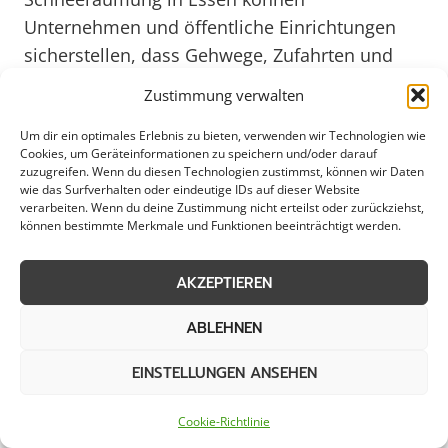
Unternehmen und öffentliche Einrichtungen
sicherstellen, dass Gehwege, Zufahrten und
Parkplätze rechtzeitig und effizient von Schnee
Zustimmung verwalten
befreit werden. Diese Experten verfügen über
Um dir ein optimales Erlebnis zu bieten, verwenden wir Technologien wie
das notwendige Equipment und Know-how,
Cookies, um Geräteinformationen zu speichern und/oder darauf
um auch bei starkem Schneefall schnell und
zuzugreifen. Wenn du diesen Technologien zustimmst, können wir Daten
wie das Surfverhalten oder eindeutige IDs auf dieser Website
gründlich zu arbeiten. Damit wird nicht nur die
verarbeiten. Wenn du deine Zustimmung nicht erteilst oder zurückziehst,
Sicherheit für Fußgänger und Fahrzeuge
können bestimmte Merkmale und Funktionen beeinträchtigt werden.
gewährleistet, sondern auch mögliche
rechtliche Konsequenzen aufgrund von
AKZEPTIEREN
Schnee- und Eisglätte minimiert.
ABLEHNEN
Im Jahr 2025 wird die Schneeräumung in Essen
EINSTELLUNGEN ANSEHEN
voraussichtlich noch stärker in den Fokus
rücken, da der Klimawandel zu extremen
Cookie-Richtlinie