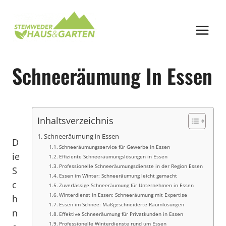
Zum
Inhalt
springen
Schneeräumung In Essen
Inhaltsverzeichnis
Schneeräumung in Essen
D
Schneeräumungsservice für Gewerbe in Essen
ie
Effiziente Schneeräumungslösungen in Essen
Professionelle Schneeräumungsdienste in der Region Essen
S
Essen im Winter: Schneeräumung leicht gemacht
c
Zuverlässige Schneeräumung für Unternehmen in Essen
Winterdienst in Essen: Schneeräumung mit Expertise
h
Essen im Schnee: Maßgeschneiderte Räumlösungen
n
Effektive Schneeräumung für Privatkunden in Essen
Professionelle Winterdienste rund um Essen