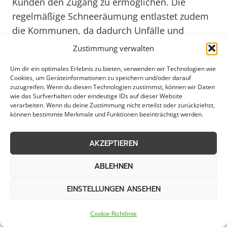
Kunden den Zugang zu ermöglichen. Die
regelmäßige Schneeräumung entlastet zudem
die Kommunen, da dadurch Unfälle und
Behinderungen im Verkehr reduziert werden.
Zustimmung verwalten
Auch private Haushalte profitieren von einem
Um dir ein optimales Erlebnis zu bieten, verwenden wir Technologien wie
professionellen Schneeräumdienst, der ihnen
Cookies, um Geräteinformationen zu speichern und/oder darauf
das lästige Schneeschippen abnimmt und für
zuzugreifen. Wenn du diesen Technologien zustimmst, können wir Daten
wie das Surfverhalten oder eindeutige IDs auf dieser Website
sichere Gehwege sorgt. Durch eine frühzeitige
verarbeiten. Wenn du deine Zustimmung nicht erteilst oder zurückziehst,
Beauftragung der Schneeräumungsdienste in
können bestimmte Merkmale und Funktionen beeinträchtigt werden.
Neustadt/Nord können sich alle Beteiligten auf
AKZEPTIEREN
einen reibungslosen Ablauf verlassen und den
Winter ohne Einschränkungen genießen.
ABLEHNEN
EINSTELLUNGEN ANSEHEN
Effektive
Cookie-Richtlinie
Schneeräumungslösungen für