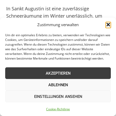
In Sankt Augustin ist eine zuverlässige
Schneeräumung im Winter unerlässlich, um
die Sicherheit von Gewerbebetrieben,
Zustimmung verwalten
Kommunen, Städten und privaten Haushalten
Um dir ein optimales Erlebnis zu bieten, verwenden wir Technologien wie
zu gewährleisten. Durch professionelle
Cookies, um Geräteinformationen zu speichern und/oder darauf
Schneeräumungsdienste wird nicht nur die
zuzugreifen. Wenn du diesen Technologien zustimmst, können wir Daten
wie das Surfverhalten oder eindeutige IDs auf dieser Website
Mobilität auf Straßen und Gehwegen
verarbeiten. Wenn du deine Zustimmung nicht erteilst oder zurückziehst,
können bestimmte Merkmale und Funktionen beeinträchtigt werden.
sichergestellt, sondern auch das Risiko von
Unfällen minimiert. In den Wintermonaten
AKZEPTIEREN
spielt die rechtzeitige und effiziente
Schneeräumung in Sankt Augustin eine
ABLEHNEN
entscheidende Rolle, um den Alltag
reibungslos zu gestalten.
EINSTELLUNGEN ANSEHEN
Cookie-Richtlinie
Die Schneeräumungsdienste in Sankt Augustin