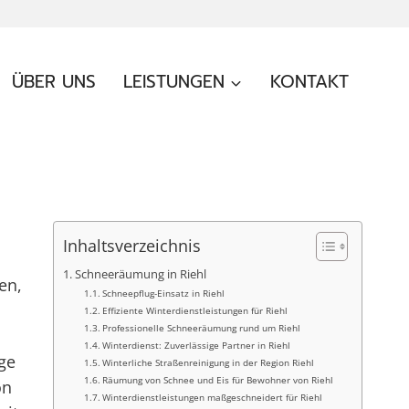
ÜBER UNS
LEISTUNGEN
KONTAKT
Inhaltsverzeichnis
Schneeräumung in Riehl
en,
Schneepflug-Einsatz in Riehl
Effiziente Winterdienstleistungen für Riehl
Professionelle Schneeräumung rund um Riehl
Winterdienst: Zuverlässige Partner in Riehl
ge
Winterliche Straßenreinigung in der Region Riehl
Räumung von Schnee und Eis für Bewohner von Riehl
on
Winterdienstleistungen maßgeschneidert für Riehl