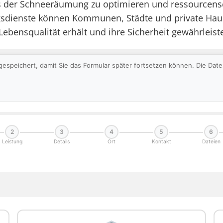
der Schneeräumung zu optimieren und ressourcensch
dienste können Kommunen, Städte und private Hausha
Lebensqualität erhält und ihre Sicherheit gewährleiste
gespeichert, damit Sie das Formular später fortsetzen können. Die Da
2
3
4
5
6
Leistung
Details
Ort
Kontakt
Dateien