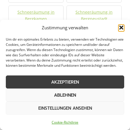
Schneeräumung in
Schneeräumung in
Bergkamen
Bergneustadt
Zustimmung verwalten
Schneeräumung in
Schneeräumung in
Um dir ein optimales Erlebnis zu bieten, verwenden wir Technologien wie
Bestwig
Bochum
Cookies, um Geräteinformationen zu speichern und/oder darauf
zuzugreifen. Wenn du diesen Technologien zustimmst, können wir Daten
wie das Surfverhalten oder eindeutige IDs auf dieser Website
Schneeräumung in
Schneeräumung in
verarbeiten. Wenn du deine Zustimmung nicht erteilst oder zurückziehst,
Bochum-Hordel
Bönen
können bestimmte Merkmale und Funktionen beeinträchtigt werden.
Schneeräumung in
Schneeräumung in
AKZEPTIEREN
Castrop-Rauxel
Dortmund
ABLEHNEN
Schneeräumung in
Schneeräumung in
EINSTELLUNGEN ANSEHEN
Drolshagen
Engelskirchen
Cookie-Richtlinie
Schneeräumung in
Schneeräumung in