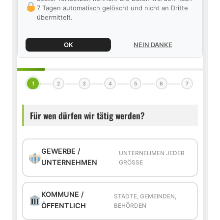
7 Tagen automatisch gelöscht und nicht an Dritte
übermittelt.
OK
NEIN DANKE
1
2
3
4
5
6
7
Für wen dürfen wir tätig werden?
GEWERBE /
UNTERNEHMEN JEDER
UNTERNEHMEN
GRÖSSE
KOMMUNE /
STÄDTE, GEMEINDEN,
ÖFFENTLICH
BEHÖRDEN