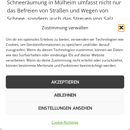
Schneeräumung in Mülheim umfasst nicht nur
das Befreien von Straßen und Wegen von
Schnee, sondern auch das Streuen von Salz
oder anderen Streumitteln, um Eisglätte
Zustimmung verwalten
vorzubeugen. Gerade für Gewerbebetriebe,
Um dir ein optimales Erlebnis zu bieten, verwenden wir Technologien wie
Kommunen und private Haushalte ist eine
Cookies, um Geräteinformationen zu speichern und/oder darauf
zuzugreifen. Wenn du diesen Technologien zustimmst, können wir Daten
effiziente Schneeräumung entscheidend, um
wie das Surfverhalten oder eindeutige IDs auf dieser Website
reibungslose Abläufe zu gewährleisten und
verarbeiten. Wenn du deine Zustimmung nicht erteilst oder zurückziehst,
können bestimmte Merkmale und Funktionen beeinträchtigt werden.
Unfälle zu vermeiden. Durch regelmäßige
Kontrollen und schnelles Eingreifen bei
AKZEPTIEREN
Schneefällen wird in Mülheim eine sichere
Verkehrssituation geschaffen.
ABLEHNEN
EINSTELLUNGEN ANSEHEN
Im Jahr 2025 wird die Schneeräumung in
Mülheim noch effektiver und nachhaltiger sein,
Cookie-Richtlinie
dank moderner Technologien und