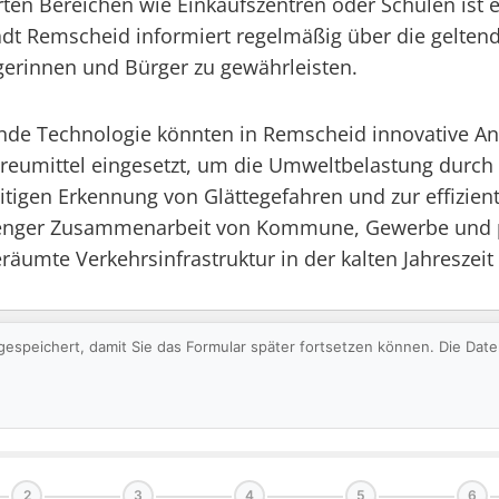
rten Bereichen wie Einkaufszentren oder Schulen ist 
adt Remscheid informiert regelmäßig über die geltend
gerinnen und Bürger zu gewährleisten.
tende Technologie könnten in Remscheid innovative An
treumittel eingesetzt, um die Umweltbelastung durch
eitigen Erkennung von Glättegefahren und zur effizi
n enger Zusammenarbeit von Kommune, Gewerbe und 
eräumte Verkehrsinfrastruktur in der kalten Jahreszeit
gespeichert, damit Sie das Formular später fortsetzen können. Die Da
2
3
4
5
6