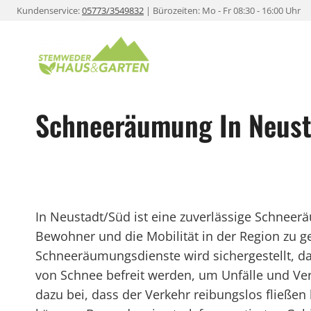
Zum
Kundenservice:
05773/3549832
| Bürozeiten: Mo - Fr 08:30 - 16:00 Uhr
Inhalt
springen
Schneeräumung In Neus
In Neustadt/Süd ist eine zuverlässige Schneer
Bewohner und die Mobilität in der Region zu g
Schneeräumungsdienste wird sichergestellt, da
von Schnee befreit werden, um Unfälle und V
dazu bei, dass der Verkehr reibungslos fließ