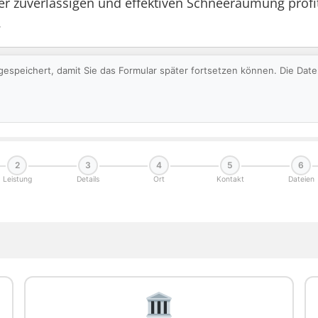
 zuverlässigen und effektiven Schneeräumung profit
.
gespeichert, damit Sie das Formular später fortsetzen können. Die Da
2
3
4
5
6
Leistung
Details
Ort
Kontakt
Dateien