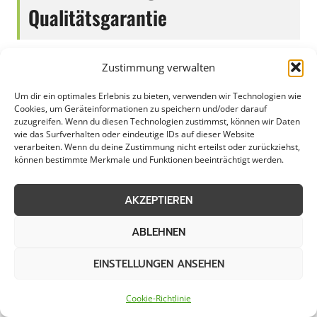
Qualitätsgarantie
Zustimmung verwalten
In Ruppichteroth ist eine effiziente
Um dir ein optimales Erlebnis zu bieten, verwenden wir Technologien wie
Schneeräumung im Winter unerlässlich, um
Cookies, um Geräteinformationen zu speichern und/oder darauf
den Verkehr reibungslos zu gewährleisten und
zuzugreifen. Wenn du diesen Technologien zustimmst, können wir Daten
wie das Surfverhalten oder eindeutige IDs auf dieser Website
die Sicherheit von Fußgängern und Fahrzeugen
verarbeiten. Wenn du deine Zustimmung nicht erteilst oder zurückziehst,
zu gewährleisten. Die Gemeinde legt großen
können bestimmte Merkmale und Funktionen beeinträchtigt werden.
Wert darauf, dass die Straßen und Wege
frühzeitig von Schnee befreit werden, um ein
AKZEPTIEREN
reibungsloses Fortkommen zu ermöglichen.
ABLEHNEN
Mit modernen Räumfahrzeugen und
engagierten Teams wird in Ruppichteroth dafür
EINSTELLUNGEN ANSEHEN
gesorgt, dass die Straßen auch bei starkem
Schneefall schnell wieder passierbar sind.
Cookie-Richtlinie