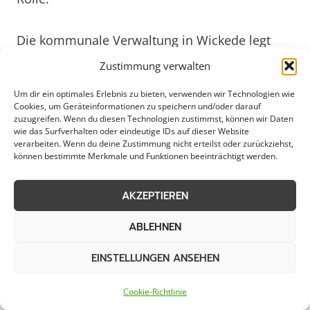
Die kommunale Verwaltung in Wickede legt
großen Wert darauf, dass der Streudienst
Zustimmung verwalten
effizient organisiert ist und den Bedürfnissen
Um dir ein optimales Erlebnis zu bieten, verwenden wir Technologien wie
aller Bürger gerecht wird. Durch regelmäßige
Cookies, um Geräteinformationen zu speichern und/oder darauf
Kontrollen und eine klare Einsatzplanung
zuzugreifen. Wenn du diesen Technologien zustimmst, können wir Daten
wie das Surfverhalten oder eindeutige IDs auf dieser Website
gewährleistet die Stadtverwaltung, dass die
verarbeiten. Wenn du deine Zustimmung nicht erteilst oder zurückziehst,
Straßen rechtzeitig und gründlich von Schnee
können bestimmte Merkmale und Funktionen beeinträchtigt werden.
und Eis befreit werden. Auch private Haushalte
können sich auf professionelle Dienstleister
AKZEPTIEREN
verlassen, die individuelle Streupläne erstellen
ABLEHNEN
und so dafür sorgen, dass Gehwege und
Einfahrten sicher und begehbar bleiben. Im
EINSTELLUNGEN ANSEHEN
Hinblick auf die Zukunft ist es wichtig, dass der
Streudienst in Wickede kontinuierlich
Cookie-Richtlinie