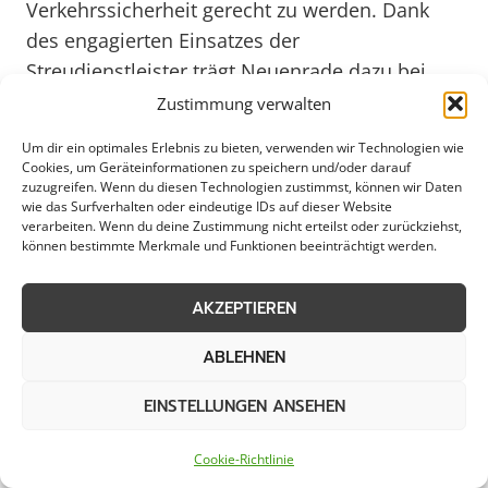
Verkehrssicherheit gerecht zu werden. Dank
des engagierten Einsatzes der
Streudienstleister trägt Neuenrade dazu bei,
dass auch in den kalten Wintermonaten ein
Zustimmung verwalten
reibungsloser Ablauf im Straßenverkehr
Um dir ein optimales Erlebnis zu bieten, verwenden wir Technologien wie
gewährleistet ist.
Cookies, um Geräteinformationen zu speichern und/oder darauf
zuzugreifen. Wenn du diesen Technologien zustimmst, können wir Daten
wie das Surfverhalten oder eindeutige IDs auf dieser Website
verarbeiten. Wenn du deine Zustimmung nicht erteilst oder zurückziehst,
Verlässlicher Winterdienst in
können bestimmte Merkmale und Funktionen beeinträchtigt werden.
Neuenrade für alle Anforderungen
AKZEPTIEREN
ABLEHNEN
In Neuenrade ist der Winter eine
EINSTELLUNGEN ANSEHEN
Herausforderung, die den Streudienst zu einer
unverzichtbaren Dienstleistung für Gewerbe,
Cookie-Richtlinie