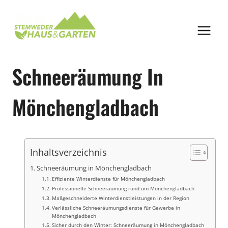
Zum
Inhalt
springen
Schneeräumung In
Mönchengladbach
Inhaltsverzeichnis
Schneeräumung in Mönchengladbach
Effiziente Winterdienste für Mönchengladbach
Professionelle Schneeräumung rund um Mönchengladbach
Maßgeschneiderte Winterdienstleistungen in der Region
Verlässliche Schneeräumungsdienste für Gewerbe in
Mönchengladbach
Sicher durch den Winter: Schneeräumung in Mönchengladbach