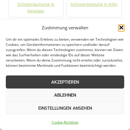
Schneeräumung in
Schneeräumung in Köln
Kevelaer
Schneeräumung in
Schneeräumung in
Zustimmung verwalten
Korschenbroich
Krefeld
Um dir ein optimales Erlebnis zu bieten, verwenden wir Technologien wie
Cookies, um Geräteinformationen zu speichern und/oder darauf
Schneeräumung in
Schneeräumung in
zuzugreifen. Wenn du diesen Technologien zustimmst, können wir Daten
wie das Surfverhalten oder eindeutige IDs auf dieser Website
Kreuzau
Langenfeld
verarbeiten. Wenn du deine Zustimmung nicht erteilst oder zurückziehst,
können bestimmte Merkmale und Funktionen beeinträchtigt werden.
Schneeräumung in
Schneeräumung in
Langerwehe
Leichlingen
AKZEPTIEREN
ABLEHNEN
Schneeräumung in
Schneeräumung in
Leverkusen
Linnich
EINSTELLUNGEN ANSEHEN
Schneeräumung in
Schneeräumung in
Cookie-Richtlinie
Meerbusch
Meiderich